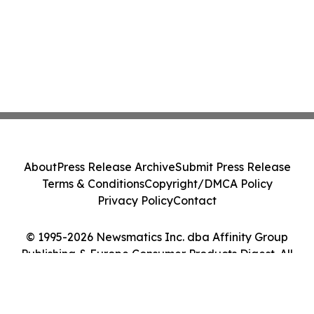
About
Press Release Archive
Submit Press Release
Terms & Conditions
Copyright/DMCA Policy
Privacy Policy
Contact
© 1995-2026 Newsmatics Inc. dba Affinity Group
Publishing & Europe Consumer Products Digest. All
Rights Reserved.
Cookie Settings / Your Privacy Choices