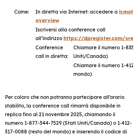
Come:
In diretta via Internet: accedere a
ir.moh
overview
Iscriversi alla conference call
all’indirizzo
https://dpregister.com/sre
Conference
Chiamare il numero 1-833-6
call in diretta:
Uniti/Canada)
Chiamare il numero 1-412-3
mondo)
Per coloro che non potranno partecipare all’orario
stabilito, la conference call rimarrà disponibile in
replica fino al 21 novembre 2025, chiamando il
numero 1-877-344-7529 (Stati Uniti/Canada) o 1‑412-
317-0088 (resto del mondo) e inserendo il codice di