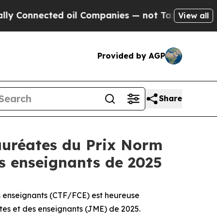
nected oil Companies — not Taxpayers — the Chanc
View all
Provided by AGP
Share
auréates du Prix Norm
s enseignants de 2025
 enseignants (CTF/FCE) est heureuse
es et des enseignants (JME) de 2025.