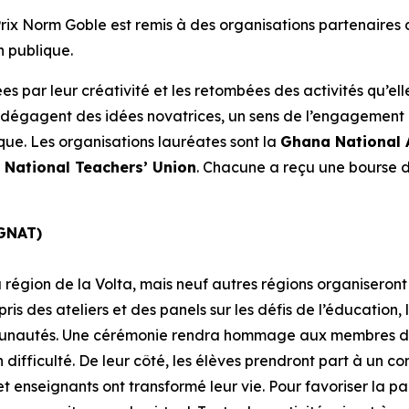
ix Norm Goble est remis à des organisations partenaires d
n publique.
ées par leur créativité et les retombées des activités qu’e
 se dégagent des idées novatrices, un sens de l’engagemen
ique. Les organisations lauréates sont la
Ghana National 
National Teachers’ Union
. Chacune a reçu une bourse de
(GNAT)
 région de la Volta, mais neuf autres régions organiseron
 des ateliers et des panels sur les défis de l’éducation, le
munautés. Une cérémonie rendra hommage aux membres du 
ifficulté. De leur côté, les élèves prendront part à un con
enseignants ont transformé leur vie. Pour favoriser la par