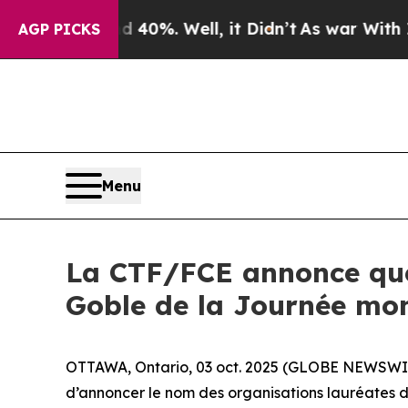
ound 40%. Well, it Didn’t
As war With Iran Drov
AGP PICKS
Menu
La CTF/FCE annonce quel
Goble de la Journée mon
OTTAWA, Ontario, 03 oct. 2025 (GLOBE NEWSWIR
d’annoncer le nom des organisations lauréates 