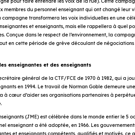
agne pour faire entendre les voix de la rue). Cette cam
embres du personnel enseignant qui ont changé leur vie
la campagne transformera les voix individuelles en une célé
enseignantes et enseignants, mais elle rappellera à quel po
es. Conçue dans le respect de l’environnement, la campa
out en cette période de grève découlant de négociations co
des enseignantes et des enseignants
crétaire général de la CTF/FCE de 1970 à 1982, qui a joué
gnants en 1994. Le travail de Norman Goble demeure une s
E a à cœur d’aider ses organisations partenaires à perpé
.
seignants (JME) est célébrée dans le monde entier le 5 
l enseignant a été adoptée, en 1966. Les gouvernements s
ntes et enseignants compétents, qualifiés et motivés, ce qu