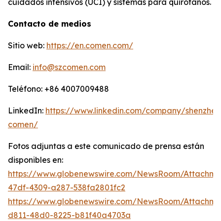
cuidados intensivos (UCI) y sistemas para quirófanos.
Contacto de medios
Sitio web:
https://en.comen.com/
Email:
info@szcomen.com
Teléfono: +86 4007009488
LinkedIn:
https://www.linkedin.com/company/shenzhen
comen/
Fotos adjuntas a este comunicado de prensa están
disponibles en:
https://www.globenewswire.com/NewsRoom/Attachme
47df-4309-a287-538fa2801fc2
https://www.globenewswire.com/NewsRoom/Attachm
d811-48d0-8225-b81f40a4703a