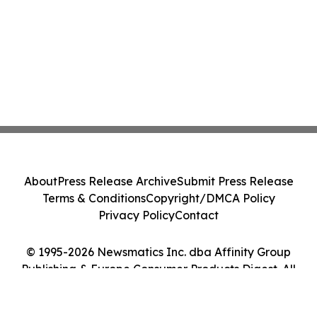
About
Press Release Archive
Submit Press Release
Terms & Conditions
Copyright/DMCA Policy
Privacy Policy
Contact
© 1995-2026 Newsmatics Inc. dba Affinity Group
Publishing & Europe Consumer Products Digest. All
Rights Reserved.